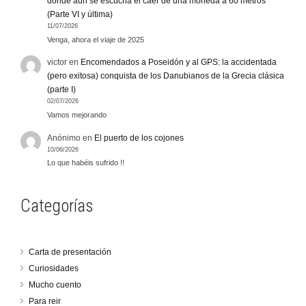
donde aún se escucha el caer de una moneda a 60 metros
(Parte VI y última)
11/07/2026
Venga, ahora el viaje de 2025
victor
en
Encomendados a Poseidón y al GPS: la accidentada
(pero exitosa) conquista de los Danubianos de la Grecia clásica
(parte I)
02/07/2026
Vamos mejorando
Anónimo
en
El puerto de los cojones
10/06/2026
Lo que habéis sufrido !!
Categorías
Carta de presentación
Curiosidades
Mucho cuento
Para reir