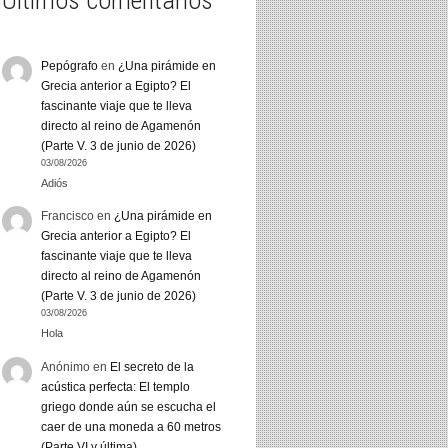
Últimos comentarios
Pepógrafo
en
¿Una pirámide en
Grecia anterior a Egipto? El
fascinante viaje que te lleva
directo al reino de Agamenón
(Parte V. 3 de junio de 2026)
03/08/2026
Adiós
Francisco
en
¿Una pirámide en
Grecia anterior a Egipto? El
fascinante viaje que te lleva
directo al reino de Agamenón
(Parte V. 3 de junio de 2026)
03/08/2026
Hola
Anónimo
en
El secreto de la
acústica perfecta: El templo
griego donde aún se escucha el
caer de una moneda a 60 metros
(Parte VI y última)