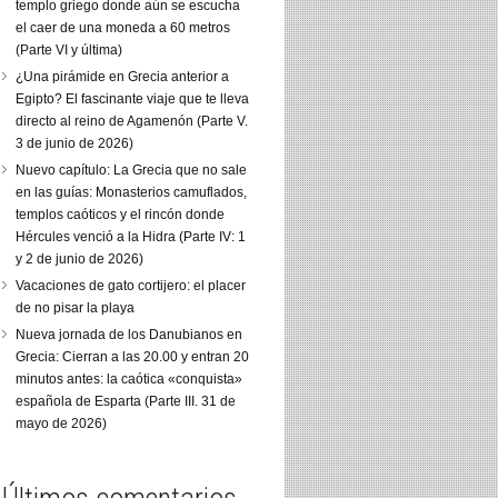
templo griego donde aún se escucha
el caer de una moneda a 60 metros
(Parte VI y última)
¿Una pirámide en Grecia anterior a
Egipto? El fascinante viaje que te lleva
directo al reino de Agamenón (Parte V.
3 de junio de 2026)
Nuevo capítulo: La Grecia que no sale
en las guías: Monasterios camuflados,
templos caóticos y el rincón donde
Hércules venció a la Hidra (Parte IV: 1
y 2 de junio de 2026)
Vacaciones de gato cortijero: el placer
de no pisar la playa
Nueva jornada de los Danubianos en
Grecia: Cierran a las 20.00 y entran 20
minutos antes: la caótica «conquista»
española de Esparta (Parte III. 31 de
mayo de 2026)