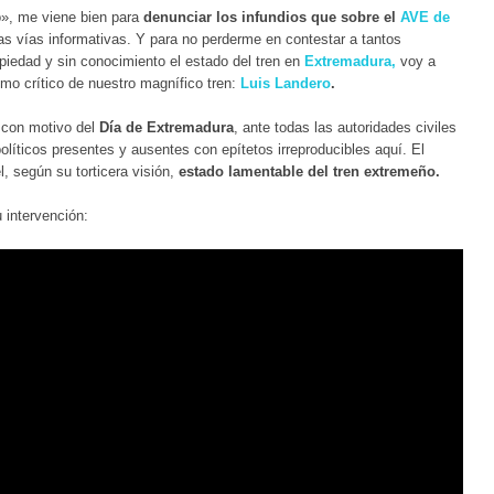
o», me viene bien para
denunciar los infundios que sobre el
AVE de
as vías informativas. Y para no perderme en contestar a tantos
 piedad y sin conocimiento el estado del tren en
Extremadura,
voy a
timo crítico de nuestro magnífico tren:
Luis Landero
.
 con motivo del
Día de Extremadura
, ante todas las autoridades civiles
 políticos presentes y ausentes con epítetos irreproducibles aquí. El
l, según su torticera visión,
estado lamentable del tren extremeño.
 intervención: