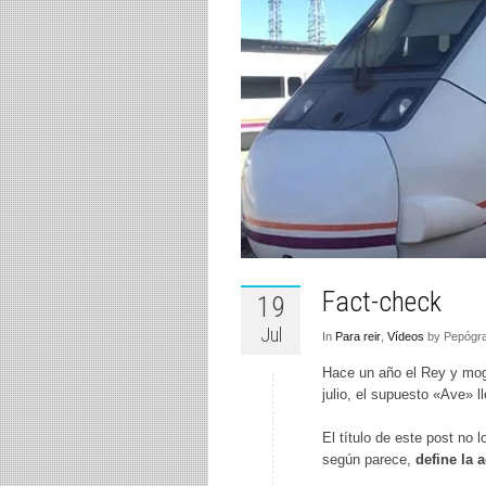
Fact-check
19
Jul
In
Para reir
,
Vídeos
by Pepógra
Hace un año el Rey y mog
julio, el supuesto «Ave» l
El título de este post no 
según parece,
define la 