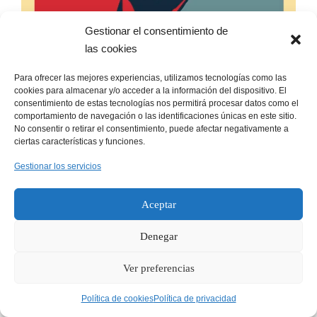
Gestionar el consentimiento de
las cookies
Para ofrecer las mejores experiencias, utilizamos tecnologías como las
cookies para almacenar y/o acceder a la información del dispositivo. El
consentimiento de estas tecnologías nos permitirá procesar datos como el
comportamiento de navegación o las identificaciones únicas en este sitio.
No consentir o retirar el consentimiento, puede afectar negativamente a
ciertas características y funciones.
Gestionar los servicios
Aceptar
Pues, no somos. De hecho, solo soy yo. Julio Hidalgo Ardila. Trabajé
Denegar
en 6 periódicos, no soy periodista. En 2 rotativas, no soy impresor. Viví
en 8 ciudades, sin ser de ninguna de ellas. Ahora hago fotos, no soy
fotógrafo. Puedes seguir mi cuenta de Instagram. Allí soy Pepografo. Mi
Ver preferencias
correo es contacto@pepografo.com, por si quieres mandarme
rosquillas.
Política de cookies
Política de privacidad