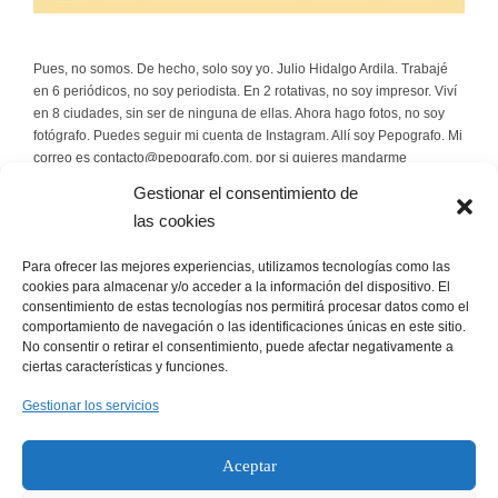
Pues, no somos. De hecho, solo soy yo. Julio Hidalgo Ardila. Trabajé
en 6 periódicos, no soy periodista. En 2 rotativas, no soy impresor. Viví
en 8 ciudades, sin ser de ninguna de ellas. Ahora hago fotos, no soy
fotógrafo. Puedes seguir mi cuenta de Instagram. Allí soy Pepografo. Mi
correo es contacto@pepografo.com, por si quieres mandarme
rosquillas.
Gestionar el consentimiento de
las cookies
Escríbeme
Para ofrecer las mejores experiencias, utilizamos tecnologías como las
contacto@pepografo.com
cookies para almacenar y/o acceder a la información del dispositivo. El
consentimiento de estas tecnologías nos permitirá procesar datos como el
comportamiento de navegación o las identificaciones únicas en este sitio.
Sígueme
No consentir o retirar el consentimiento, puede afectar negativamente a
ciertas características y funciones.
Instagram
Gestionar los servicios
Facebook
Política de cookies
Aceptar