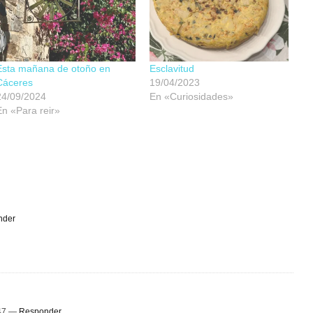
Esta mañana de otoño en
Esclavitud
Cáceres
19/04/2023
24/09/2024
En «Curiosidades»
En «Para reir»
nder
:47 —
Responder