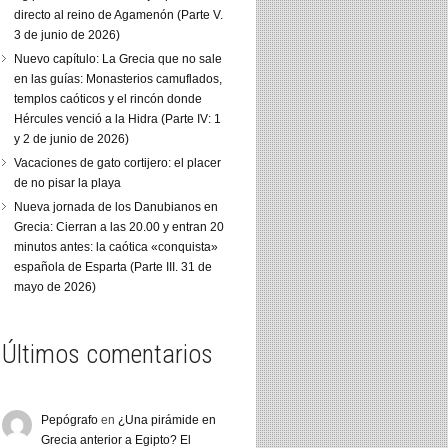
directo al reino de Agamenón (Parte V.
3 de junio de 2026)
Nuevo capítulo: La Grecia que no sale
en las guías: Monasterios camuflados,
templos caóticos y el rincón donde
Hércules venció a la Hidra (Parte IV: 1
y 2 de junio de 2026)
Vacaciones de gato cortijero: el placer
de no pisar la playa
Nueva jornada de los Danubianos en
Grecia: Cierran a las 20.00 y entran 20
minutos antes: la caótica «conquista»
española de Esparta (Parte III. 31 de
mayo de 2026)
Últimos comentarios
Pepógrafo
en
¿Una pirámide en
Grecia anterior a Egipto? El