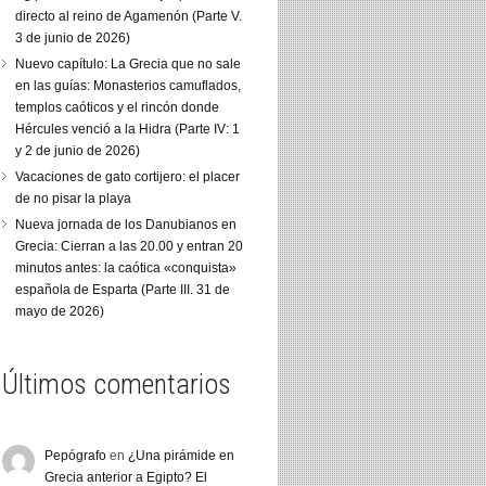
directo al reino de Agamenón (Parte V.
3 de junio de 2026)
Nuevo capítulo: La Grecia que no sale
en las guías: Monasterios camuflados,
templos caóticos y el rincón donde
Hércules venció a la Hidra (Parte IV: 1
y 2 de junio de 2026)
Vacaciones de gato cortijero: el placer
de no pisar la playa
Nueva jornada de los Danubianos en
Grecia: Cierran a las 20.00 y entran 20
minutos antes: la caótica «conquista»
española de Esparta (Parte III. 31 de
mayo de 2026)
Últimos comentarios
Pepógrafo
en
¿Una pirámide en
Grecia anterior a Egipto? El