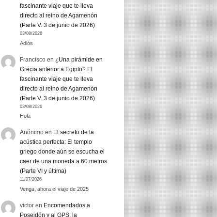
fascinante viaje que te lleva
directo al reino de Agamenón
(Parte V. 3 de junio de 2026)
03/08/2026
Adiós
Francisco
en
¿Una pirámide en
Grecia anterior a Egipto? El
fascinante viaje que te lleva
directo al reino de Agamenón
(Parte V. 3 de junio de 2026)
03/08/2026
Hola
Anónimo
en
El secreto de la
acústica perfecta: El templo
griego donde aún se escucha el
caer de una moneda a 60 metros
(Parte VI y última)
11/07/2026
Venga, ahora el viaje de 2025
victor
en
Encomendados a
Poseidón y al GPS: la