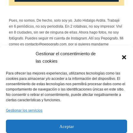
Pues, no somos. De hecho, solo soy yo. Julio Hidalgo Ardila. Trabajé
en 6 periódicos, no soy periodista. En 2 rotativas, no soy impresor. Viví
en 8 ciudades, sin ser de ninguna de ellas. Ahora hago fotos, no soy
fotógrafo. Puedes seguir mi cuenta de Instagram. Allí soy Pepografo. Mi
correo es contacto@pepografo.com, por si quieres mandarme
rosquillas.
Gestionar el consentimiento de
las cookies
Escríbeme
Para ofrecer las mejores experiencias, utilizamos tecnologías como las
contacto@pepografo.com
cookies para almacenar y/o acceder a la información del dispositivo. El
consentimiento de estas tecnologías nos permitirá procesar datos como el
comportamiento de navegación o las identificaciones únicas en este sitio.
Sígueme
No consentir o retirar el consentimiento, puede afectar negativamente a
ciertas características y funciones.
Instagram
Gestionar los servicios
Facebook
Política de cookies
Aceptar