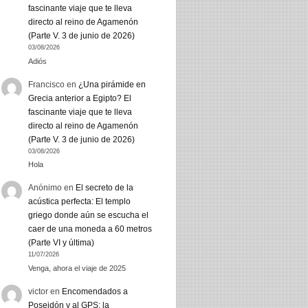
fascinante viaje que te lleva
directo al reino de Agamenón
(Parte V. 3 de junio de 2026)
03/08/2026
Adiós
Francisco
en
¿Una pirámide en
Grecia anterior a Egipto? El
fascinante viaje que te lleva
directo al reino de Agamenón
(Parte V. 3 de junio de 2026)
03/08/2026
Hola
Anónimo
en
El secreto de la
acústica perfecta: El templo
griego donde aún se escucha el
caer de una moneda a 60 metros
(Parte VI y última)
11/07/2026
Venga, ahora el viaje de 2025
victor
en
Encomendados a
Poseidón y al GPS: la