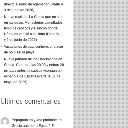
directo al reino de Agamenón (Parte V.
3 de junio de 2026)
Nuevo capítulo: La Grecia que no sale
en las guías: Monasterios camuflados,
templos caóticos y el rincón donde
Hércules venció a la Hidra (Parte IV: 1
y 2 de junio de 2026)
Vacaciones de gato cortijero: el placer
de no pisar la playa
Nueva jornada de los Danubianos en
Grecia: Cierran a las 20.00 y entran 20
minutos antes: la caótica «conquista»
española de Esparta (Parte III. 31 de
mayo de 2026)
Últimos comentarios
Pepógrafo
en
¿Una pirámide en
Grecia anterior a Egipto? El